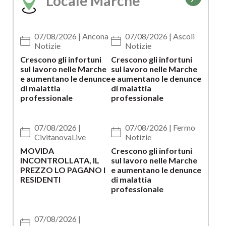
Locale Marche
alla
pagina
Scienze e tecnologie
della
catego
07/08/2026 | Ancona
07/08/2026 | Ascoli
Sport
Notizie
Notizie
Crescono gli infortuni
Crescono gli infortuni
sul lavoro nelle Marche
sul lavoro nelle Marche
Viaggi
e aumentano le denunce
e aumentano le denunce
di malattia
di malattia
professionale
professionale
07/08/2026 |
07/08/2026 | Fermo
CivitanovaLive
Notizie
MOVIDA
Crescono gli infortuni
INCONTROLLATA, IL
sul lavoro nelle Marche
PREZZO LO PAGANO I
e aumentano le denunce
RESIDENTI
di malattia
professionale
07/08/2026 |