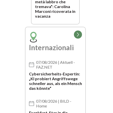
metà labbro che
tremava”: Carolina
Marconi ricoverata in
vacanza
Vai
alla
pagina
Internazionali
della
categoria
07/08/2026 | Aktuell -
FAZ.NET
Cybersicherheits-Expertin:
„KI probiert Angriffswege
schneller aus, als ein Mensch
das könnte“
07/08/2026 | BILD -
Home
Frankfurt-Star in die