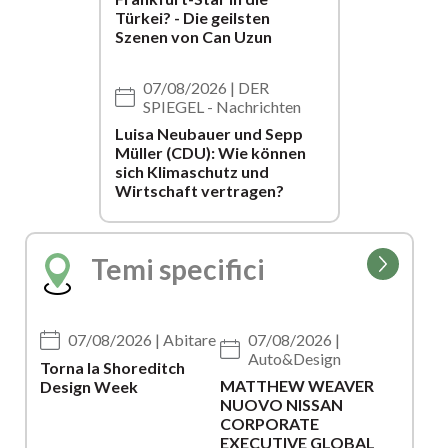
Türkei? - Die geilsten
Szenen von Can Uzun
07/08/2026 | DER
SPIEGEL - Nachrichten
Luisa Neubauer und Sepp
Müller (CDU): Wie können
sich Klimaschutz und
Wirtschaft vertragen?
Vai
Temi specifici
alla
pagina
della
catego
07/08/2026 |
07/08/2026 | Abitare
Auto&Design
Torna la Shoreditch
MATTHEW WEAVER
Design Week
NUOVO NISSAN
CORPORATE
EXECUTIVE GLOBAL