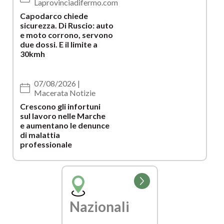
Laprovinciadifermo.com
Capodarco chiede
sicurezza. Di Ruscio: auto
e moto corrono, servono
due dossi. E il limite a
30kmh
07/08/2026 |
Macerata Notizie
Crescono gli infortuni
sul lavoro nelle Marche
e aumentano le denunce
di malattia
professionale
Vai
alla
pagina
Nazionali
della
categoria