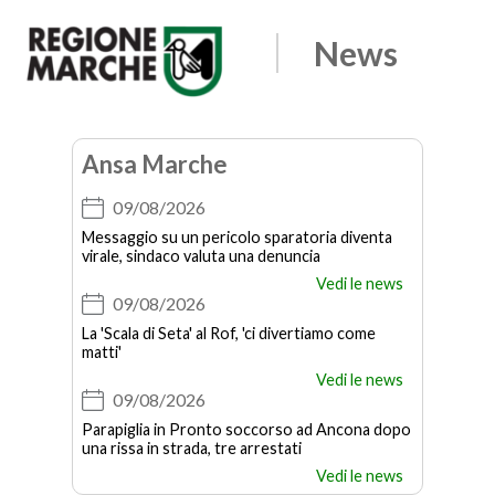
Edicola
News
Regione
Apri
il
Marche
menu
Ansa Marche
09/08/2026
Messaggio su un pericolo sparatoria diventa
virale, sindaco valuta una denuncia
Vedi le news
09/08/2026
La 'Scala di Seta' al Rof, 'ci divertiamo come
matti'
Vedi le news
09/08/2026
Parapiglia in Pronto soccorso ad Ancona dopo
una rissa in strada, tre arrestati
Vedi le news