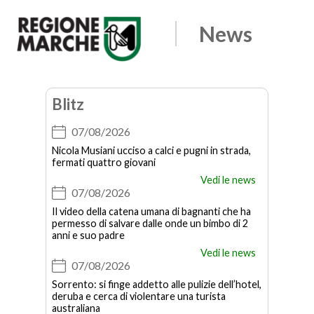
Edicola
News
Regione
Apri
il
Marche
menu
Blitz
07/08/2026
Nicola Musiani ucciso a calci e pugni in strada,
fermati quattro giovani
Vedi le news
07/08/2026
Il video della catena umana di bagnanti che ha
permesso di salvare dalle onde un bimbo di 2
anni e suo padre
Vedi le news
07/08/2026
Sorrento: si finge addetto alle pulizie dell’hotel,
deruba e cerca di violentare una turista
australiana