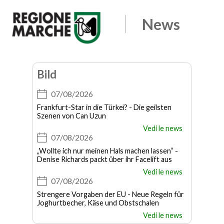
Edicola
News
Regione
Apri
il
Marche
menu
Bild
07/08/2026
Frankfurt-Star in die Türkei? - Die geilsten
Szenen von Can Uzun
Vedi le news
07/08/2026
„Wollte ich nur meinen Hals machen lassen“ -
Denise Richards packt über ihr Facelift aus
Vedi le news
07/08/2026
Strengere Vorgaben der EU - Neue Regeln für
Joghurtbecher, Käse und Obstschalen
Vedi le news